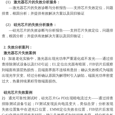
（
1
）
激光器芯片的失效分析服务
：
---
激光器芯片的失效诊断与分析报告——支持芯片失效定位，问题
排查，根因分析；并提供有效解决方案以及回归验证
（
2
）
硅光芯片的失效分析服务
：
---
硅光芯片的失效诊断与分析报告——支持芯片失效定位，问题排
查，根因分析；并提供有效解决方案以及回归验证
；
2.
失效分析案列：
激光器芯片失效案例
1）
加速老化实验中，激光器出现光功率严重退化或不发光
——
通过排
查排除测试设备以及
ESD
引起；
EL
定位出光面有暗斑，
FIB
切片后观察
到端面有源层热损伤，且端面界面不连续有悬挂；确认失效模式为端面
出现光学灾变。经过分析确认原因为解理时引入缺陷，端面光功率密度
过大，热量持续累积导致端面损伤。
硅光芯片失效案例
2）
通光可靠性测试时，硅光芯片
Ge PD
出现暗电流过大
——
通过排查
排除测试设备引起；
IV
测试发现反向电流变大，类似击穿；分析发现
失效位置集中在进光口位置，
EMMI
定位失效在位置，
FIB
切片后发现