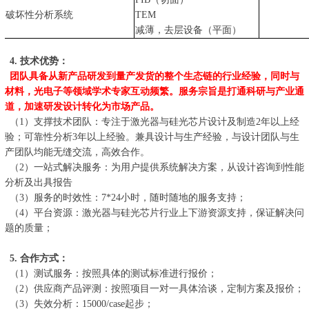
破坏性分析系统
TEM
减薄，去层设备（平面）
4
.
技术优势：
团队具备从新产品研发到量产发货的整个生态链的行业经验，同时与
材料，光电子等领域学术专家互动频繁。服务宗旨是打通科研与产业通
道，加速研发设计转化为市场产品。
（
1
）支撑技术团队
：
专注于
激光器与硅光
芯片设计及制造
2
年以上经
验；
可靠性分析
3
年以上经验
。兼具设计与生产经验，与设计团队与生
产团队均能无缝交流，高效合作。
（
2
）
一站式解决服务：
为用户提供系统解决方案
，从设计咨询到性能
分析及出具报告
（
3
）
服务的时效性：
7*24
小时，随时随地的服务支持；
（
4
）平台资源：激光器与硅光芯片行业上下游资源支持，保证解决问
题的质量；
5
.
合作方式：
（
1
）测试服务：按照具体的测试标准进行报价；
（
2
）供应商产品评测：按照项目一对一具体洽谈，定制方案及报价；
（
3
）失效分析：
15000/case
起步；