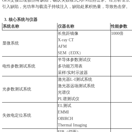
GeSi
交接出现损伤有缺陷；确认失效模式为
PN
结热击穿。经分析生长
引入缺陷，光功率与载流子持续注入，缺陷处累积热量，导致热击穿。
3.
核心
系统与
仪器
系统名称
仪器名称
性能参数
长焦距镜像
1000
倍
X-ray CT
显微系统
AFM
SEM
（
EDX
）
半导体参数测试仪
电性参数测试系统
多功能万用表
采样
/
实时示波器
激光器
L-I
测试系统
激光器远场测试系统
光参数测试系统
光谱仪
PL
谱测试仪
EL
测试
EMMI
失效电定位系统
OBIRCH
Thermal Imaging
FIB
（切面）