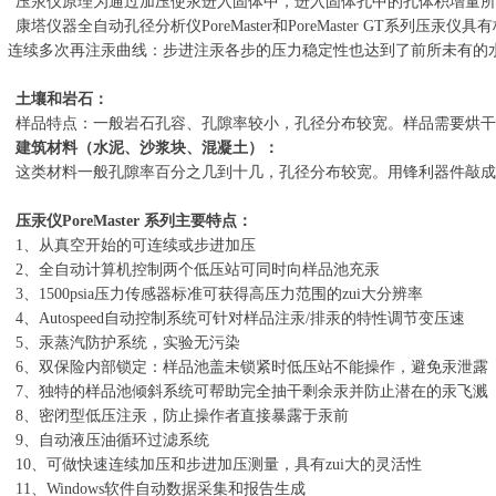
压汞仪原理为通过加压使汞进入固体中，进入固体孔中的孔体积增量所
康塔仪器全自动孔径分析仪PoreMaster和PoreMaster G
连续多次再注汞曲线：步进注汞各步的压力稳定性也达到了前所未有的
土壤和岩石：
样品特点：一般岩石孔容、孔隙率较小，孔径分布较宽。样品需要烘干
建筑材料（水泥、沙浆块、混凝土）：
这类材料一般孔隙率百分之几到十几，孔径分布较宽。用锋利器件敲成1
压汞仪PoreMaster 系列主要特点：
1、从真空开始的可连续或步进加压
2、全自动计算机控制两个低压站可同时向样品池充汞
3、1500psia压力传感器标准可获得高压力范围的zui大分辨率
4、Autospeed自动控制系统可针对样品注汞/排汞的特性调节变压速
5、汞蒸汽防护系统，实验无污染
6、双保险内部锁定：样品池盖未锁紧时低压站不能操作，避免汞泄露
7、独特的样品池倾斜系统可帮助完全抽干剩余汞并防止潜在的汞飞溅
8、密闭型低压注汞，防止操作者直接暴露于汞前
9、自动液压油循环过滤系统
10、可做快速连续加压和步进加压测量，具有zui大的灵活性
11、Windows软件自动数据采集和报告生成