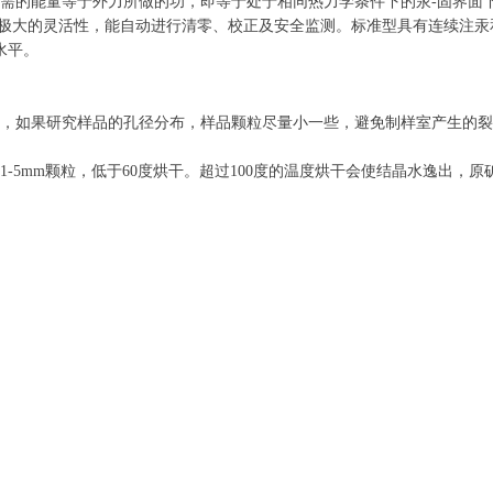
需的能量等于外力所做的功，即等于处于相同热力学条件下的汞-固界面
T系列压汞仪具有极大的灵活性，能自动进行清零、校正及安全监测。标准型具有
水平。
，如果研究样品的孔径分布，样品颗粒尽量小一些，避免制样室产生的
-5mm颗粒，低于60度烘干。超过100度的温度烘干会使结晶水逸出，