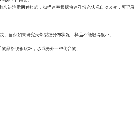
下的表面自由能。
连续注汞和步进注汞两种模式，扫描速率根据快速孔填充状况自动改变，可记录
裂纹。当然如果研究天然裂纹分布状况，样品不能敲得很小。
原矿物晶格便被破坏，形成另外一种化合物。