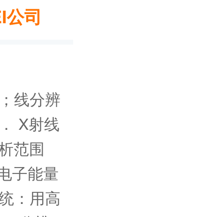
EI公司
nm；线分辨
2． X射线
分析范围
、电子能量
系统：用高