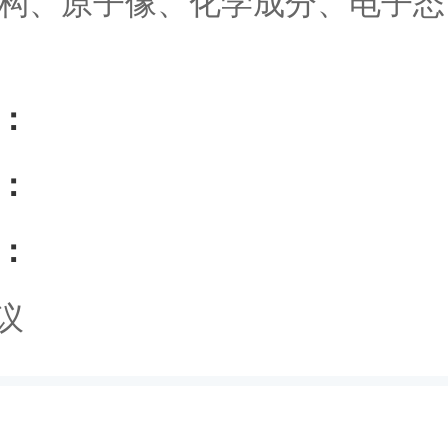
构、原子像、化学成分、电子态
：
：
：
议