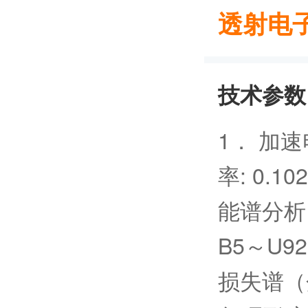
透射电子显
技术参数
1． 加速
率: 0.
能谱分析
B5～U9
损失谱（分