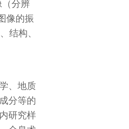
像（分辨
录图像的振
貌、结构、
学、地质
成分等的
内研究样