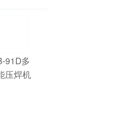
B-91D多
能压焊机