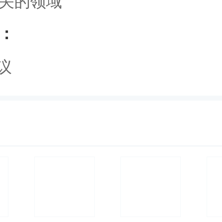
关的领域
：
议