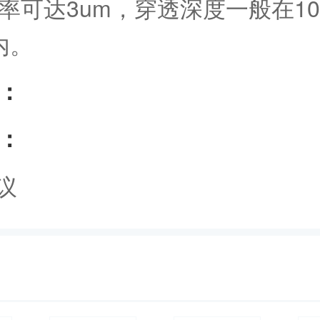
率可达3um，穿透深度一般在10
内。
：
：
议