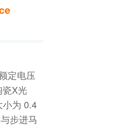
ce
，额定电压
陶瓷X光
小为 0.4
术与步进马