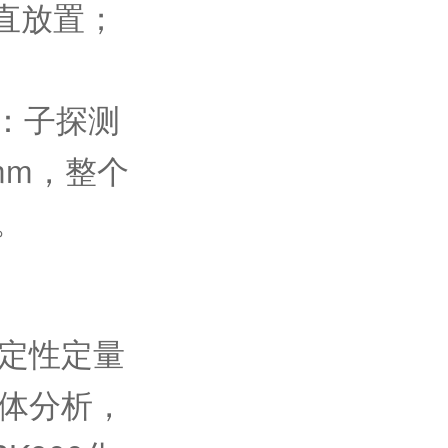
垂直放置；
：
测器：子探测
 mm，整个
。
定性定量
体分析，