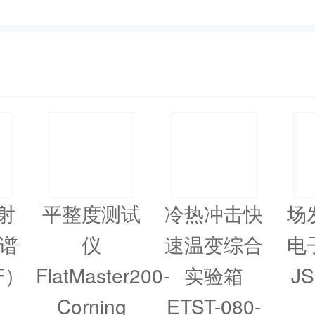
射
平整度测试
冷热冲击快
场
谱
仪
速温变综合
电
F）
FlatMaster200-
实验箱
JS
Corning
ETST-080-